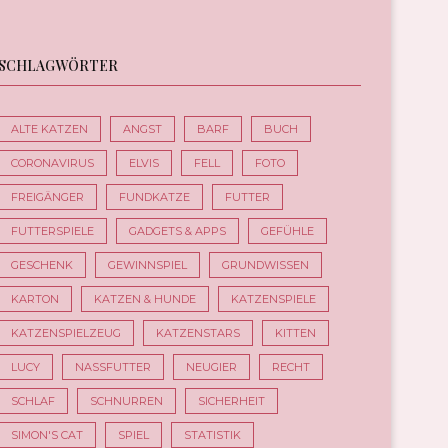
SCHLAGWÖRTER
ALTE KATZEN
ANGST
BARF
BUCH
CORONAVIRUS
ELVIS
FELL
FOTO
FREIGÄNGER
FUNDKATZE
FUTTER
FUTTERSPIELE
GADGETS & APPS
GEFÜHLE
GESCHENK
GEWINNSPIEL
GRUNDWISSEN
KARTON
KATZEN & HUNDE
KATZENSPIELE
KATZENSPIELZEUG
KATZENSTARS
KITTEN
LUCY
NASSFUTTER
NEUGIER
RECHT
SCHLAF
SCHNURREN
SICHERHEIT
SIMON'S CAT
SPIEL
STATISTIK