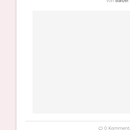
von
Bärbel
0 Komment