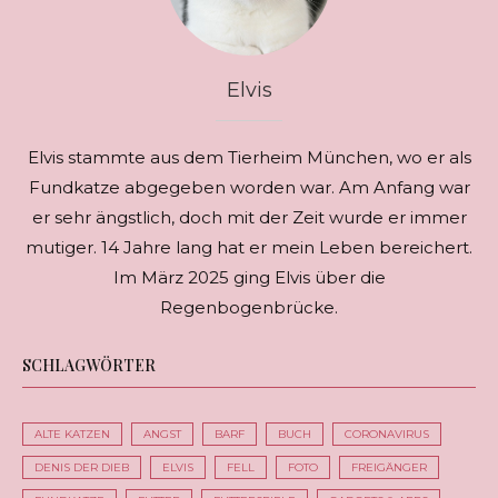
Elvis
Elvis stammte aus dem Tierheim München, wo er als
Fundkatze abgegeben worden war. Am Anfang war
er sehr ängstlich, doch mit der Zeit wurde er immer
mutiger. 14 Jahre lang hat er mein Leben bereichert.
Im März 2025 ging Elvis über die
Regenbogenbrücke.
SCHLAGWÖRTER
ALTE KATZEN
ANGST
BARF
BUCH
CORONAVIRUS
DENIS DER DIEB
ELVIS
FELL
FOTO
FREIGÄNGER