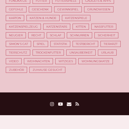
FUNDKATZE
FUTTER
FUTTERSPIELE
GADGETS & APPS
GEFÜHLE
GESCHENK
GEWINNSPIEL
GRUNDWISSEN
KARTON
KATZEN & HUNDE
KATZENSPIELE
KATZENSPIELZEUG
KATZENSTARS
KITTEN
NASSFUTTER
NEUGIER
RECHT
SCHLAF
SCHNURREN
SICHERHEIT
SIMON'S CAT
SPIEL
STATISTIK
TESTBERICHT
TIERARZT
TIERSCHUTZ
TROCKENFUTTER
UNSAUBERKEIT
URLAUB
VIDEO
WEIHNACHTEN
WITZIGES
WOHNUNGSKATZE
ZUBEHÖR
ZUHAUSE GESUCHT
Neu hier?
Kontakt
Werbung & Kooperationen