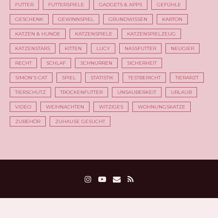
FUTTER
FUTTERSPIELE
GADGETS & APPS
GEFÜHLE
GESCHENK
GEWINNSPIEL
GRUNDWISSEN
KARTON
KATZEN & HUNDE
KATZENSPIELE
KATZENSPIELZEUG
KATZENSTARS
KITTEN
LUCY
NASSFUTTER
NEUGIER
RECHT
SCHLAF
SCHNURREN
SICHERHEIT
SIMON'S CAT
SPIEL
STATISTIK
TESTBERICHT
TIERARZT
TIERSCHUTZ
TROCKENFUTTER
UNSAUBERKEIT
URLAUB
VIDEO
WEIHNACHTEN
WITZIGES
WOHNUNGSKATZE
ZUBEHÖR
ZUHAUSE GESUCHT
Neu hier?
Kontakt
Werbung & Kooperationen